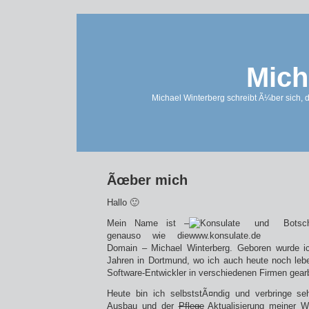
Mich
Michael Winterberg schreibt Ã¼ber sich, 
Ãœber mich
Hallo 🙂
Mein Name ist –
genauso wie die
Domain – Michael Winterberg. Geboren wurde i
Jahren in Dortmund, wo ich auch heute noch lebe
Software-Entwickler in verschiedenen Firmen gearb
Heute bin ich selbststÃ¤ndig und verbringe s
Ausbau und der
Pflege
Aktualisierung meiner 