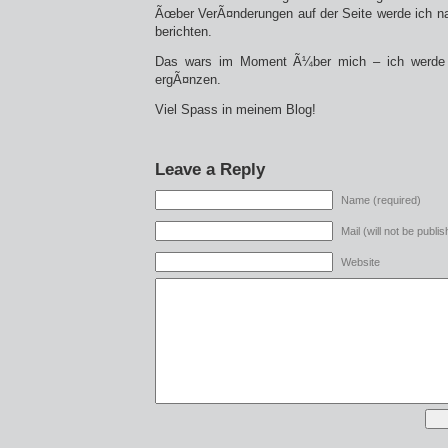
Ãœber VerÃ¤nderungen auf der Seite werde ich na
berichten.
Das wars im Moment Ã¼ber mich – ich werde 
ergÃ¤nzen.
Viel Spass in meinem Blog!
Leave a Reply
Name (required)
Mail (will not be publi
Website