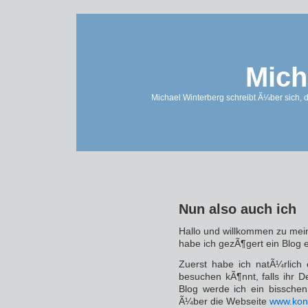
Mich
Michael Winterberg schreibt Ã¼ber sich, 
Nun also auch ich
Hallo und willkommen zu mein
habe ich gezÃ¶gert ein Blog ei
Zuerst habe ich natÃ¼rlich
besuchen kÃ¶nnt, falls ihr D
Blog werde ich ein bisschen
Ã¼ber die Webseite
www.kon