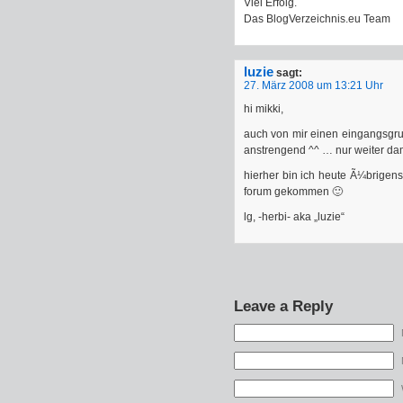
Viel Erfolg.
Das BlogVerzeichnis.eu Team
luzie
sagt:
27. März 2008 um 13:21 Uhr
hi mikki,
auch von mir einen eingangsgru
anstrengend ^^ … nur weiter da
hierher bin ich heute Ã¼brigens
forum gekommen 🙂
lg, -herbi- aka „luzie“
Leave a Reply