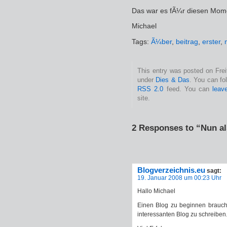
Das war es fÃ¼r diesen Mome
Michael
Tags:
Ã¼ber
,
beitrag
,
erster
,
This entry was posted on Freit
under
Dies & Das
. You can fo
RSS 2.0
feed. You can
leav
site.
2 Responses to “Nun al
Blogverzeichnis.eu
sagt:
19. Januar 2008 um 00:23 Uhr
Hallo Michael
Einen Blog zu beginnen brauch
interessanten Blog zu schreiben